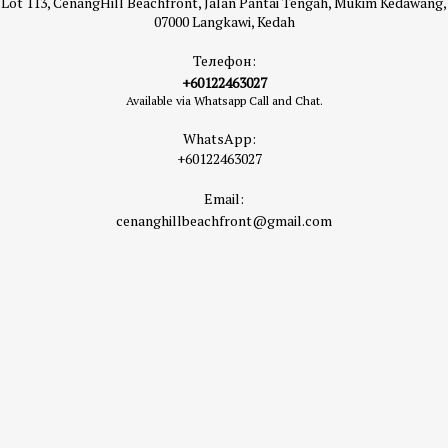
Lot 113, CenangHill Beachfront, Jalan Pantai Tengah, Mukim Kedawang,
07000 Langkawi, Kedah
Телефон:
+60122463027
Available via Whatsapp Call and Chat.
WhatsApp:
+60122463027
Email:
cenanghillbeachfront@gmail.com