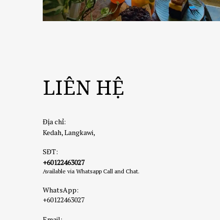
LIÊN HỆ
Địa chỉ:
Kedah, Langkawi,
SĐT:
+60122463027
Available via Whatsapp Call and Chat.
WhatsApp:
+60122463027
Email: