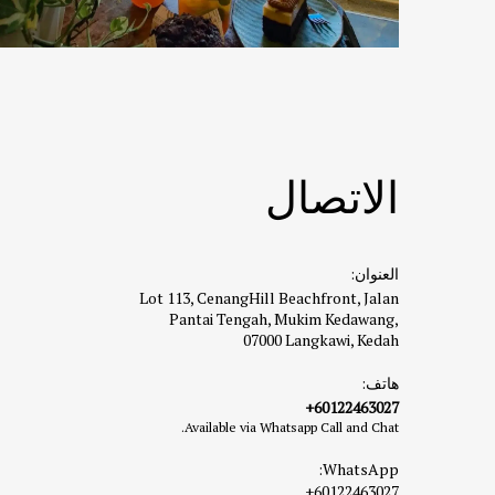
الاتصال
العنوان:
Lot 113, CenangHill Beachfront, Jalan
Pantai Tengah, Mukim Kedawang,
07000 Langkawi, Kedah
هاتف:
+60122463027
Available via Whatsapp Call and Chat.
WhatsApp:
+60122463027